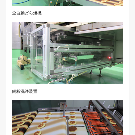
全自動どら焼機
銅板洗浄装置