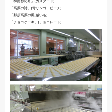
「御用邸の月」(カスタード)
「高原の詩」(青リンゴ・ピーチ)
「那須高原の風(紫いも)
「チョコケーキ」(チョコレート)