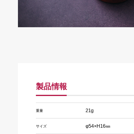
製品情報
21g
重量
φ54×H16㎜
サイズ