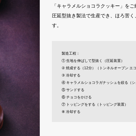
「キャラメルショコラクッキー」をご
圧延型抜き製法で生産でき、ほろ苦く
す。
製造工程：
① 生地を伸ばして型抜く（圧延装置）
② 焼成する（12分）（トンネルオーブン エ
③ 冷却する
④ キャラメルショコラガナッシュを絞る（
⑤ サンドする
⑥ チョコをかける
⑦ トッピングをする（トッピング装置）
⑧ 冷却する