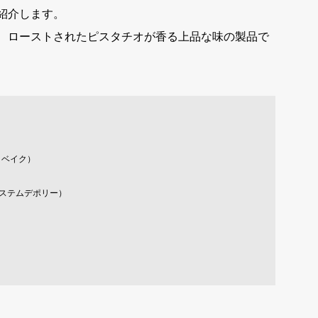
紹介します。
、ローストされたピスタチオが香る上品な味の製品で
コベイク）
システムデポリー）