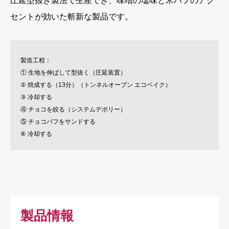
圧延型抜き製法で生産でき、味噌の塩味と米パフのアク
セントが効いた斬新な製品です。
製造工程：
① 生地を伸ばして型抜く（圧延装置）
② 焼成する（13分）（トンネルオーブン エコベイク）
③ 冷却する
④ チョコを絞る（システムデポリー）
⑤ チョコパフをサンドする
⑥ 冷却する
製品情報