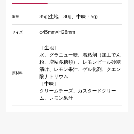
35g(生地：30g、中味：5g)
重量
φ45mm×H26mm
サイズ
［生地］
水、グラニュー糖、増粘剤（加工でん
粉、増粘多糖類）、レモンピール砂糖
漬け、レモン果汁、ゲル化剤、クエン
原材料
酸ナトリウム
［中味］
クリームチーズ、カスタードクリー
ム、レモン果汁