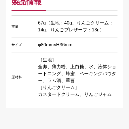
製品情報
67g（生地：40g、りんごクリーム：
重量
14g、りんごプレザーブ：13g）
φ80mm×H36mm
サイズ
［生地］
全卵、薄力粉、上白糖、水、液体ショ
ートニング、蜂蜜、ベーキングパウダ
原材料
ー、ラム酒、重曹
［りんごクリーム］
カスタードクリーム、りんごジャム