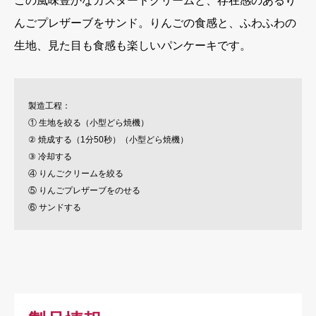
ごの風味豊かなカスタードクリームと、存在感のあるり
んごプレザーブをサンド。りんごの食感と、ふわふわの
生地、見た目も食感も楽しいパンケーキです。
製造工程：
① 生地を絞る（小型どら焼機）
② 焼成する（1分50秒）（小型どら焼機）
③ 冷却する
④ りんごクリームを絞る
⑤ りんごプレザーブをのせる
⑥ サンドする