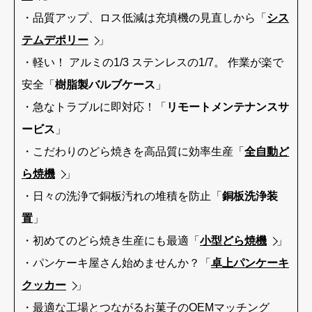
・品質アップ、ロス低減は充填機の見直しから「
シス
テムデポリー
」
・軽い！ アルミの1/3 ステンレスの1/7。 作業が楽で
安全「
樹脂製バルブケース
」
・急なトラブルに即対応！「
リモートメンテナンスサ
ービス
」
・こだわりのどら焼きを高品質に効率生産「
全自動ど
ら焼機
」
・日々の洗浄で銅板汚れの堆積を防止「
銅板洗浄装
置
」
・初めてのどら焼き生産にも最適「
小型どら焼機
」
・パンケーキ屋さん始めませんか？「
卓上パンケーキ
クッカー
」
・最適な工場とつながるお菓子のOEMマッチング