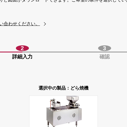
問い合わせください。
2
3
詳細
入力
確認
選択中の製品：どら焼機