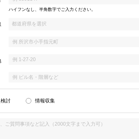
号
ハイフンなし、半角数字でご入力ください。
県
地
入検討
情報収集